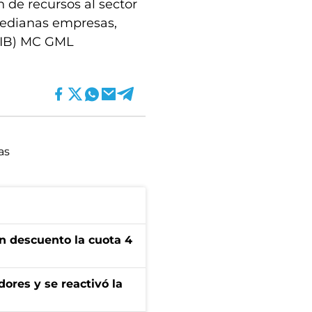
n de recursos al sector
 medianas empresas,
DIB) MC GML
as
n descuento la cuota 4
ores y se reactivó la