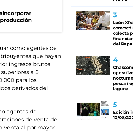
eincorporar
a producción
León XIV:
convocó 
colecta 
financiar 
del Papa
ctuar como agentes de
ntribuyentes que hayan
ior ingresos brutos
Chascom
 superiores a $
operativ
nocturno
00.000 para los
pesca ile
idos derivados del
laguna
mo agentes de
Edición 
10/08/20
raciones de venta de
la venta al por mayor