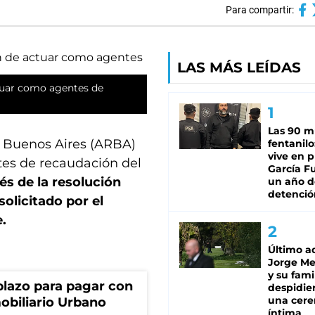
Para compartir:
LAS MÁS LEÍDAS
ctuar como agentes de
Las 90 m
e Buenos Aires (ARBA)
fentanil
vive en p
tes de recaudación del
García Fu
és de la resolución
un año d
detenció
olicitado por el
.
Último a
Jorge Mes
y su famil
lazo para pagar con
despidie
una cer
obiliario Urbano
íntima