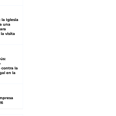
 la Iglesia
a una
para
la visita
ús:
o
 contra la
gal en la
impresa
26