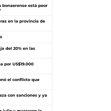
a bonaerense está peor
e
ras en la provincia de
o
aja del 20% en las
a por US$19.000
onó el conflicto que
aza con sanciones y ya
n julio y marcaron la