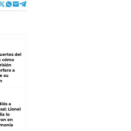
uertes del
o: cómo
risión
rfaro a
e su
n
diós a
si: Lionel
ia lo
ron en
emonia