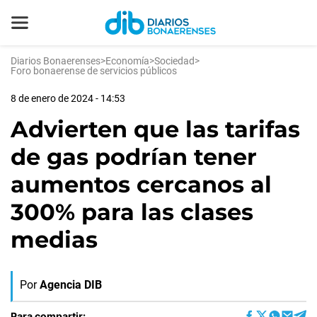
Diarios Bonaerenses
>
Economía
>
Sociedad
>
Foro bonaerense de servicios públicos
8 de enero de 2024 - 14:53
Advierten que las tarifas
de gas podrían tener
aumentos cercanos al
300% para las clases
medias
Por
Agencia DIB
Para compartir: