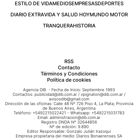
ESTILO DE VIDA
MEDIOS
EMPRESAS
DEPORTES
DIARIO EXTRA
VIDA Y SALUD HOY
MUNDO MOTOR
TRANQUERA
HISTORIA
RSS
Contacto
Términos y Condiciones
Política de cookies
Agencia DIB - Fecha de Inicio: Septiembre 1993
Contactos:
publicidad@dib.com.ar
/
vpignaton@dib.com.ar
/
avisosdib@gmail.com
Dirección de las oficinas: Calle 48 Nº 726 Piso 4, La Plata; Provincia
de Buenos Aires, Argentina
Teléfono: +5492215022421 - Whatsapp: +5492215031783
Email:
administracion@dib.com.ar
Registro DNDA Nº 32644856
Nº de edición: 9.890
Editor Responsable: Gonzalo Julián Irazoqui
Empresa propietaria del medio: Diarios Bonaerenses SA