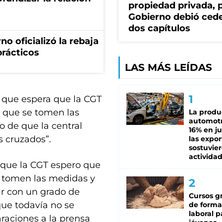
propiedad privada, p
Gobierno debió ced
dos capítulos
no oficializó la rebaja
prácticos
LAS MÁS LEÍDAS
a que espera que la CGT
r que se tomen las
La produ
automotr
o de que la central
16% en ju
s cruzados”.
las expo
sostuvier
activida
í que la CGT espero que
e tomen las medidas y
r con un grado de
Cursos gr
que todavía no se
de forma
laboral p
laraciones a la prensa