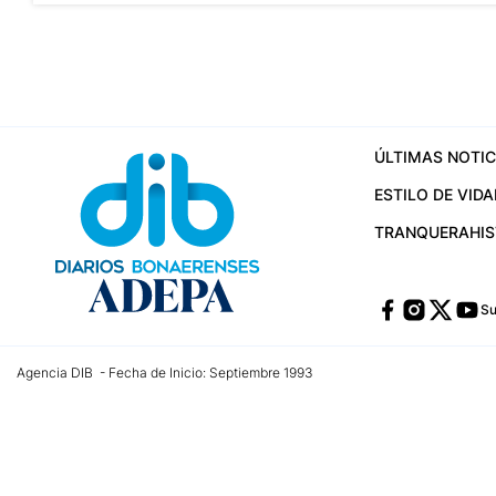
ÚLTIMAS NOTIC
ESTILO DE VIDA
TRANQUERA
HI
Su
Agencia DIB - Fecha de Inicio: Septiembre 1993
Contactos:
publicidad@dib.com.ar
/
vpignaton@dib.com.ar
/
avisosdib@gmail
Dirección de las oficinas: Calle 48 Nº 726 Piso 4, La Plata; Provincia de Buen
Teléfono: +5492215022421 - Whatsapp: +5492215031783
Email:
administracion@dib.com.ar
Registro DNDA Nº 32644856
Nº de edición: 9.890