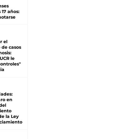
nses
 17 años:
otarse
r el
 de casos
nosis:
 UCR le
ontroles"
ia
dades:
ro en
del
iento
de la Ley
ciamiento