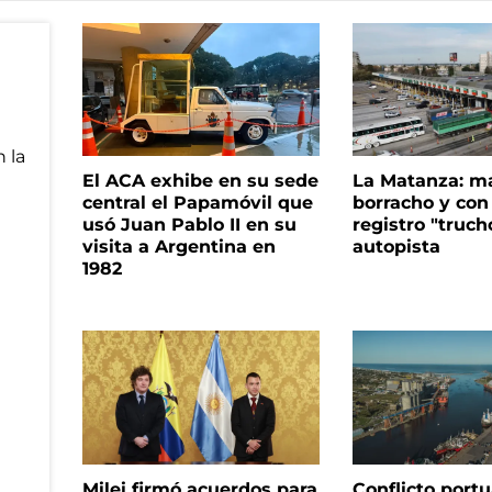
El ACA exhibe en su sede
La Matanza: m
central el Papamóvil que
borracho y con
usó Juan Pablo II en su
registro "truch
visita a Argentina en
autopista
1982
Milei firmó acuerdos para
Conflicto portua