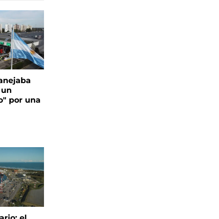
anejaba
 un
o" por una
rio: el