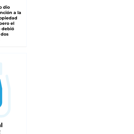
o dio
nción a la
ropiedad
pero el
 debió
 dos
l
!