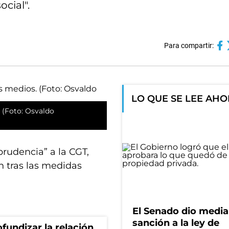
cial".
Para compartir:
LO QUE SE LEE AH
. (Foto: Osvaldo
“prudencia” a la CGT,
n tras las medidas
El Senado dio media
sanción a la ley de
fundizar la relación