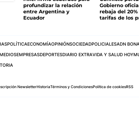
profundizar la relación
Gobierno oficia
entre Argentina y
rebaja del 20%
Ecuador
tarifas de los p
IAS
POLÍTICA
ECONOMÍA
OPINIÓN
SOCIEDAD
POLICIALES
ADN BONA
MEDIOS
EMPRESAS
DEPORTES
DIARIO EXTRA
VIDA Y SALUD HOY
M
STORIA
scripción Newsletter
Historia
Términos y Condiciones
Política de cookies
RSS
.com
os Aires, Argentina