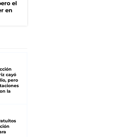
ero el
er en
cción
iz cayó
lio, pero
rtaciones
on la
d
atuitos
ción
ara