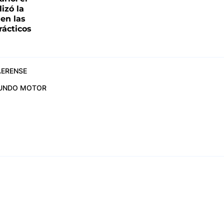
lizó la
 en las
rácticos
ERENSE
UNDO MOTOR