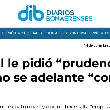
OPINIÓN
SOCIEDAD
POLICIALES
ADN BONAERENSE
ES
14 de diciembre 
el le pidió “pruden
no se adelante “c
o de cuatro días" y que no hace falta "empez