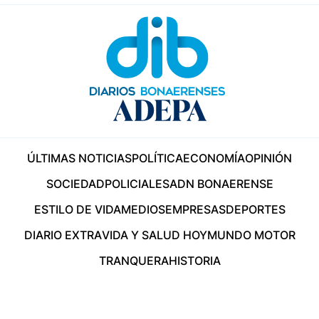
ÚLTIMAS NOTICIAS
POLÍTICA
ECONOMÍA
OPINIÓN
SOCIEDAD
POLICIALES
ADN BONAERENSE
ESTILO DE VIDA
MEDIOS
EMPRESAS
DEPORTES
DIARIO EXTRA
VIDA Y SALUD HOY
MUNDO MOTOR
TRANQUERA
HISTORIA