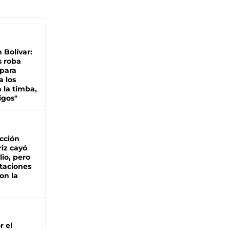
n Bolívar:
s roba
 para
a los
 la timba,
igos"
cción
iz cayó
lio, pero
rtaciones
on la
d
r el