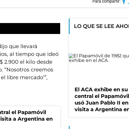
Para compartir:
LO QUE SE LEE AH
ijo que llevará
ios, al tiempo que ideó
 2.900 el kilo desde
ño. “Nosotros creemos
 el libre mercado’”,
El ACA exhibe en su
central el Papamóvi
usó Juan Pablo II en
visita a Argentina e
tral el Papamóvil
isita a Argentina en