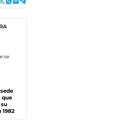
ORA
 sede
l que
 su
n 1982