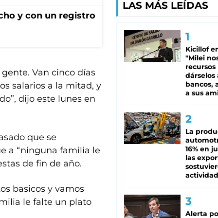
LAS MÁS LEÍDAS
ho y con un registro
Kicillof e
"Milei no
recursos
gente. Van cinco días
dárselos 
bancos, a
s salarios a la mitad, y
a sus am
o”, dijo este lunes en
La produ
pasado que se
automotr
16% en ju
ue a “ninguna familia le
las expo
estas de fin de año.
sostuvier
activida
tos basicos y vamos
lia le falte un plato
Alerta po