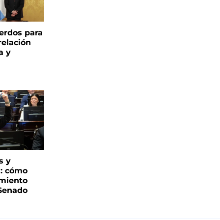
uerdos para
relación
a y
s y
s: cómo
imiento
 Senado