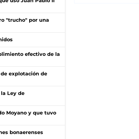
que usó Juan Pablo II
ro "trucho" por una
nidos
limiento efectivo de la
de explotación de
 la Ley de
do Moyano y que tuvo
enes bonaerenses