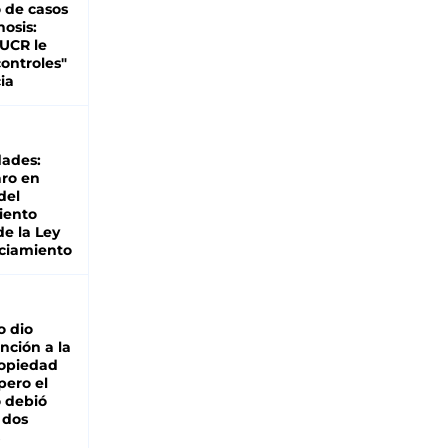
 de casos
nosis:
 UCR le
ontroles"
ia
dades:
ro en
del
iento
de la Ley
ciamiento
o dio
nción a la
ropiedad
pero el
 debió
 dos