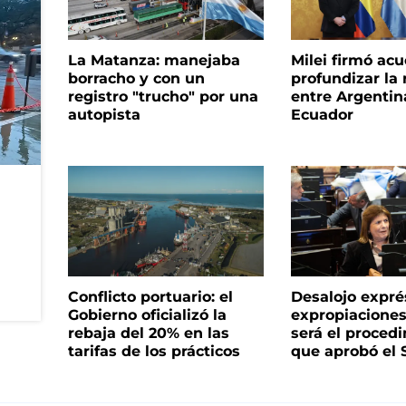
La Matanza: manejaba
Milei firmó ac
borracho y con un
profundizar la 
registro "trucho" por una
entre Argentin
autopista
Ecuador
Conflicto portuario: el
Desalojo expré
Gobierno oficializó la
expropiacione
rebaja del 20% en las
será el proced
tarifas de los prácticos
que aprobó el