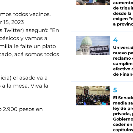
aumento
de triqui
desde la
somos todos vecinos.
exigen "c
 15, 2023
a provinc
s Twitter) aseguró: “En
 básicos y vamos a
lia le falte un plato
Universi
nuevo pa
rcado, acá somos todos
reclamo 
cumplim
efectivo 
de Finan
icia) el asado va a
 a la mesa. Viva la
El Senad
media sa
ley de p
o 2.900 pesos en
privada, 
Gobierno
ceder en
capítulos