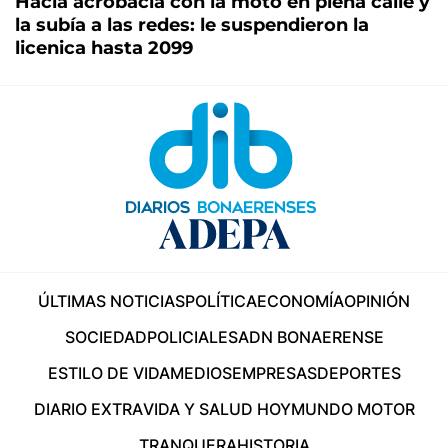
Hacía acrobacia con la moto en plena calle y
la subía a las redes: le suspendieron la
licenica hasta 2099
ÚLTIMAS NOTICIAS
POLÍTICA
ECONOMÍA
OPINIÓN
SOCIEDAD
POLICIALES
ADN BONAERENSE
ESTILO DE VIDA
MEDIOS
EMPRESAS
DEPORTES
DIARIO EXTRA
VIDA Y SALUD HOY
MUNDO MOTOR
TRANQUERA
HISTORIA