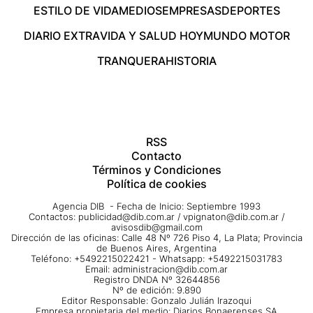
ESTILO DE VIDA
MEDIOS
EMPRESAS
DEPORTES
DIARIO EXTRA
VIDA Y SALUD HOY
MUNDO MOTOR
TRANQUERA
HISTORIA
RSS
Contacto
Términos y Condiciones
Política de cookies
Agencia DIB - Fecha de Inicio: Septiembre 1993
Contactos:
publicidad@dib.com.ar
/
vpignaton@dib.com.ar
/
avisosdib@gmail.com
Dirección de las oficinas: Calle 48 Nº 726 Piso 4, La Plata; Provincia
de Buenos Aires, Argentina
Teléfono: +5492215022421 - Whatsapp: +5492215031783
Email:
administracion@dib.com.ar
Registro DNDA Nº 32644856
Nº de edición: 9.890
Editor Responsable: Gonzalo Julián Irazoqui
Empresa propietaria del medio: Diarios Bonaerenses SA