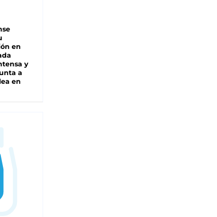
nse
u
ión en
ada
intensa y
unta a
lea en