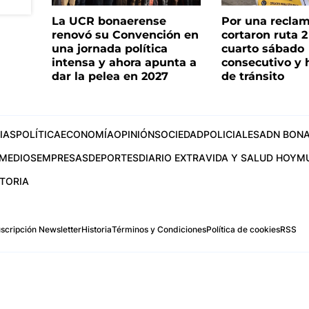
La UCR bonaerense
Por una reclam
renovó su Convención en
cortaron ruta 2
una jornada política
cuarto sábado
intensa y ahora apunta a
consecutivo y 
dar la pelea en 2027
de tránsito
IAS
POLÍTICA
ECONOMÍA
OPINIÓN
SOCIEDAD
POLICIALES
ADN BONA
MEDIOS
EMPRESAS
DEPORTES
DIARIO EXTRA
VIDA Y SALUD HOY
M
STORIA
scripción Newsletter
Historia
Términos y Condiciones
Política de cookies
RSS
.com
os Aires, Argentina