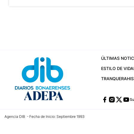
ÚLTIMAS NOTIC
ESTILO DE VIDA
TRANQUERA
HI
Su
Agencia DIB - Fecha de Inicio: Septiembre 1993
Contactos:
publicidad@dib.com.ar
/
vpignaton@dib.com.ar
/
avisosdib@gmail
Dirección de las oficinas: Calle 48 Nº 726 Piso 4, La Plata; Provincia de Buen
Teléfono: +5492215022421 - Whatsapp: +5492215031783