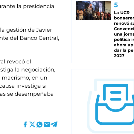
rante la presidencia
La UCR
bonaere
renovó s
Convenc
la gestión de Javier
una jorn
nte del Banco Central,
política 
ahora ap
dar la pe
2027
al revocó el
tiga la negociación,
el macrismo, en un
ausa investiga si
tras se desempeñaba