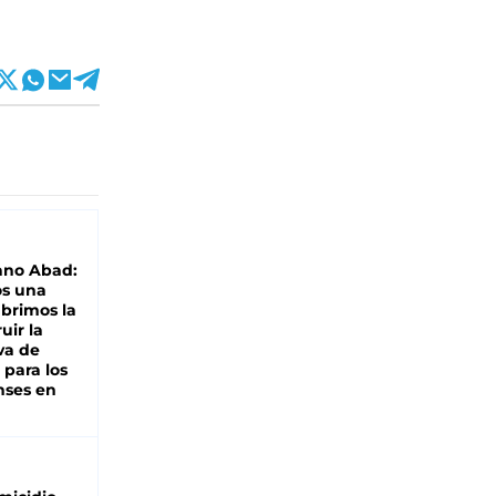
ano Abad:
os una
abrimos la
uir la
va de
 para los
nses en