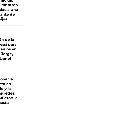
micidio
: mataron
das a una
lante de
hijos
ón de la
essi para
 adiós en
 Jorge,
Lionel
robacia
oto en
le y la
as redes:
ndieron la
hasta