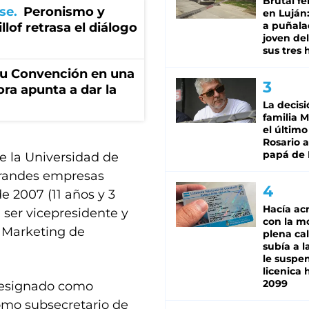
Brutal fe
se
Peronismo y
en Luján
a puñala
llof retrasa el diálogo
joven de
sus tres 
u Convención en una
ora apunta a dar la
La decisi
familia M
el último
Rosario a
papá de 
e la Universidad de
 grandes empresas
e 2007 (11 años y 3
Hacía ac
 ser vicepresidente y
con la m
y Marketing de
plena cal
subía a l
le suspe
licenica 
2099
 designado como
omo subsecretario de