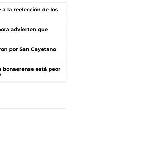
e a la reelección de los
ahora advierten que
ron por San Cayetano
a bonaerense está peor
e