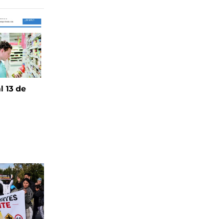
l 13 de
6