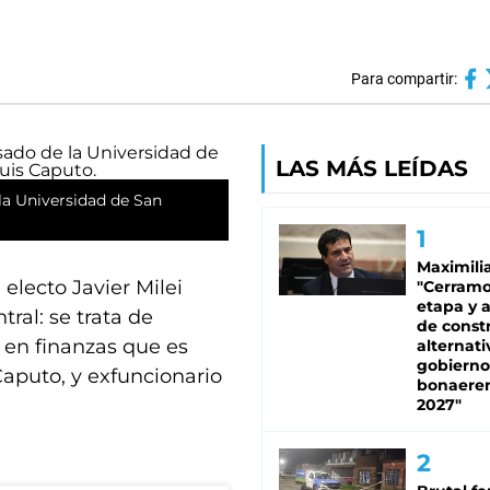
Para compartir:
LAS MÁS LEÍDAS
la Universidad de San
Maximili
electo Javier Milei
"Cerram
etapa y 
tral: se trata de
de constr
 en finanzas que es
alternati
gobierno
Caputo, y exfuncionario
bonaere
2027"