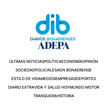
ÚLTIMAS NOTICIAS
POLÍTICA
ECONOMÍA
OPINIÓN
SOCIEDAD
POLICIALES
ADN BONAERENSE
ESTILO DE VIDA
MEDIOS
EMPRESAS
DEPORTES
DIARIO EXTRA
VIDA Y SALUD HOY
MUNDO MOTOR
TRANQUERA
HISTORIA