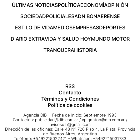
ÚLTIMAS NOTICIAS
POLÍTICA
ECONOMÍA
OPINIÓN
SOCIEDAD
POLICIALES
ADN BONAERENSE
ESTILO DE VIDA
MEDIOS
EMPRESAS
DEPORTES
DIARIO EXTRA
VIDA Y SALUD HOY
MUNDO MOTOR
TRANQUERA
HISTORIA
RSS
Contacto
Términos y Condiciones
Política de cookies
Agencia DIB - Fecha de Inicio: Septiembre 1993
Contactos:
publicidad@dib.com.ar
/
vpignaton@dib.com.ar
/
avisosdib@gmail.com
Dirección de las oficinas: Calle 48 Nº 726 Piso 4, La Plata; Provincia
de Buenos Aires, Argentina
Teléfono: +5492215022421 - Whatsapp: +5492215031783