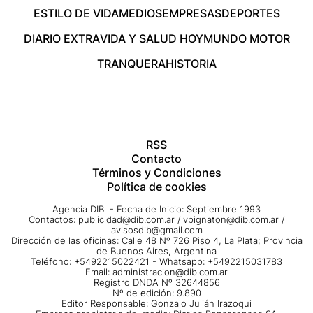
ESTILO DE VIDA
MEDIOS
EMPRESAS
DEPORTES
DIARIO EXTRA
VIDA Y SALUD HOY
MUNDO MOTOR
TRANQUERA
HISTORIA
RSS
Contacto
Términos y Condiciones
Política de cookies
Agencia DIB - Fecha de Inicio: Septiembre 1993
Contactos:
publicidad@dib.com.ar
/
vpignaton@dib.com.ar
/
avisosdib@gmail.com
Dirección de las oficinas: Calle 48 Nº 726 Piso 4, La Plata; Provincia
de Buenos Aires, Argentina
Teléfono: +5492215022421 - Whatsapp: +5492215031783
Email:
administracion@dib.com.ar
Registro DNDA Nº 32644856
Nº de edición: 9.890
Editor Responsable: Gonzalo Julián Irazoqui