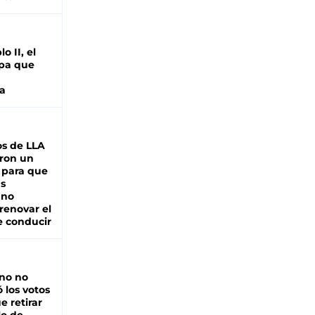
o II, el
pa que
a
s de LLA
ron un
 para que
as
 no
renovar el
e conducir
rno no
 los votos
e retirar