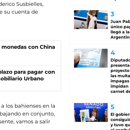
erico Susbielles,
e su cuenta de
Juan Pabl
único pa
llegó a la
Argentin
e monedas con China
Diputado
presenta
proyecto
lazo para pagar con
las mult
obiliario Urbano
impagas
impidan 
carnet d
a los bahienses en la
abajando en conjunto,
El gobie
consiguió
sente, vamos a salir
y tuvo qu