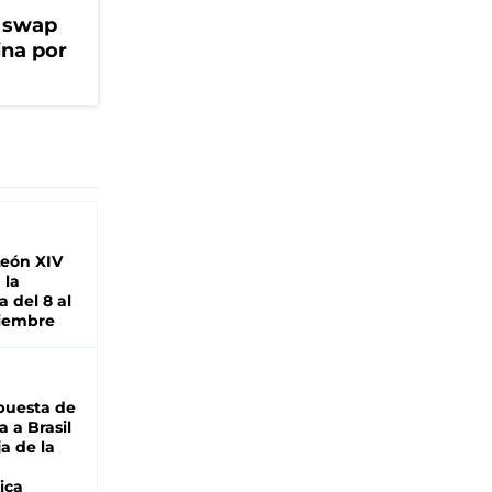
l swap
na por
León XIV
 la
 del 8 al
viembre
puesta de
 a Brasil
ja de la
ica