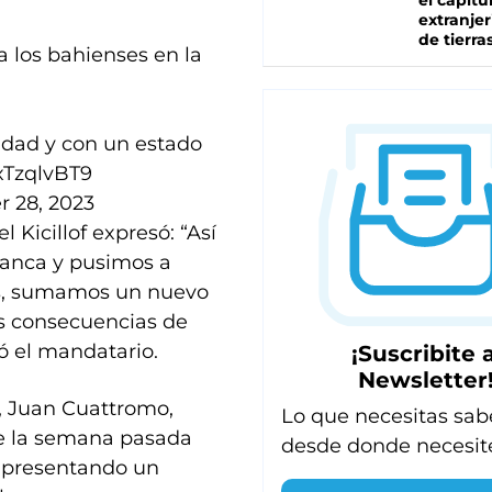
el capítu
extranjer
de tierra
 los bahienses en la
iudad y con un estado
LxTzqlvBT9
 28, 2023
 Kicillof expresó: “Así
anca y pusimos a
os, sumamos un nuevo
as consecuencias de
mó el mandatario.
¡Suscribite a
Newsletter
a, Juan Cuattromo,
Lo que necesitas sab
de la semana pasada
desde donde necesit
s presentando un