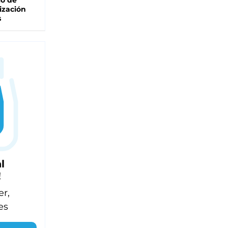
lo de
ización
s
l
!
er,
es