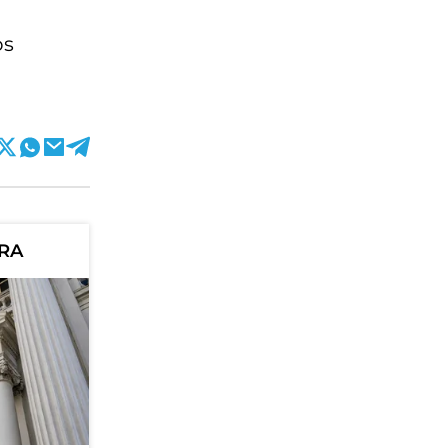
os
ORA