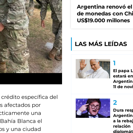
Argentina renovó e
de monedas con Chi
US$19.000 millones
LAS MÁS LEÍDAS
El papa 
estará en
Argentina
11 de no
crédito específica del
s afectados por
Dura res
ácticamente una
Argentina
 Bahía Blanca el
a la reba
relación
os y una ciudad
diplomát