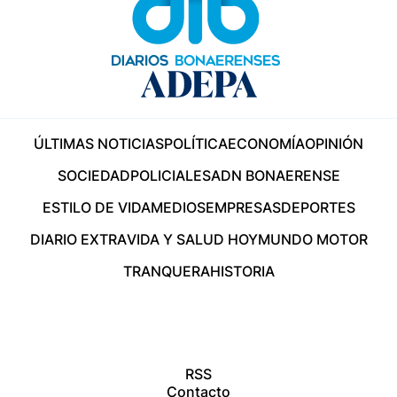
ÚLTIMAS NOTICIAS
POLÍTICA
ECONOMÍA
OPINIÓN
SOCIEDAD
POLICIALES
ADN BONAERENSE
ESTILO DE VIDA
MEDIOS
EMPRESAS
DEPORTES
DIARIO EXTRA
VIDA Y SALUD HOY
MUNDO MOTOR
TRANQUERA
HISTORIA
RSS
Contacto