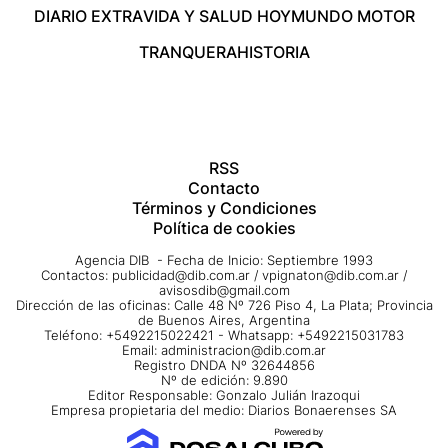
DIARIO EXTRA
VIDA Y SALUD HOY
MUNDO MOTOR
TRANQUERA
HISTORIA
RSS
Contacto
Términos y Condiciones
Política de cookies
Agencia DIB - Fecha de Inicio: Septiembre 1993
Contactos:
publicidad@dib.com.ar
/
vpignaton@dib.com.ar
/
avisosdib@gmail.com
Dirección de las oficinas: Calle 48 Nº 726 Piso 4, La Plata; Provincia
de Buenos Aires, Argentina
Teléfono: +5492215022421 - Whatsapp: +5492215031783
Email:
administracion@dib.com.ar
Registro DNDA Nº 32644856
Nº de edición: 9.890
Editor Responsable: Gonzalo Julián Irazoqui
Empresa propietaria del medio: Diarios Bonaerenses SA