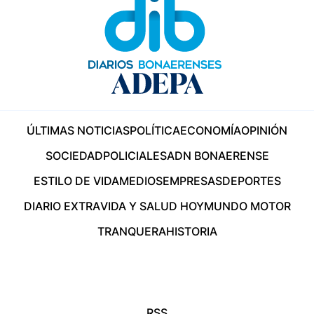
ÚLTIMAS NOTICIAS
POLÍTICA
ECONOMÍA
OPINIÓN
SOCIEDAD
POLICIALES
ADN BONAERENSE
ESTILO DE VIDA
MEDIOS
EMPRESAS
DEPORTES
DIARIO EXTRA
VIDA Y SALUD HOY
MUNDO MOTOR
TRANQUERA
HISTORIA
RSS