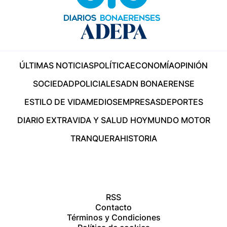
ÚLTIMAS NOTICIAS
POLÍTICA
ECONOMÍA
OPINIÓN
SOCIEDAD
POLICIALES
ADN BONAERENSE
ESTILO DE VIDA
MEDIOS
EMPRESAS
DEPORTES
DIARIO EXTRA
VIDA Y SALUD HOY
MUNDO MOTOR
TRANQUERA
HISTORIA
RSS
Contacto
Términos y Condiciones