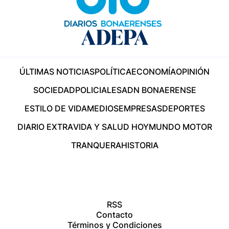
ÚLTIMAS NOTICIAS
POLÍTICA
ECONOMÍA
OPINIÓN
SOCIEDAD
POLICIALES
ADN BONAERENSE
ESTILO DE VIDA
MEDIOS
EMPRESAS
DEPORTES
DIARIO EXTRA
VIDA Y SALUD HOY
MUNDO MOTOR
TRANQUERA
HISTORIA
RSS
Contacto
Términos y Condiciones