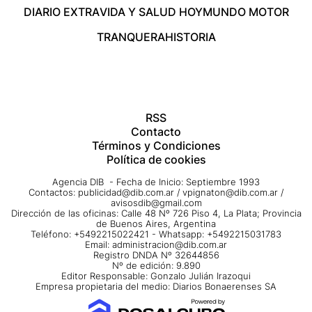
DIARIO EXTRA
VIDA Y SALUD HOY
MUNDO MOTOR
TRANQUERA
HISTORIA
RSS
Contacto
Términos y Condiciones
Política de cookies
Agencia DIB - Fecha de Inicio: Septiembre 1993
Contactos:
publicidad@dib.com.ar
/
vpignaton@dib.com.ar
/
avisosdib@gmail.com
Dirección de las oficinas: Calle 48 Nº 726 Piso 4, La Plata; Provincia
de Buenos Aires, Argentina
Teléfono: +5492215022421 - Whatsapp: +5492215031783
Email:
administracion@dib.com.ar
Registro DNDA Nº 32644856
Nº de edición: 9.890
Editor Responsable: Gonzalo Julián Irazoqui
Empresa propietaria del medio: Diarios Bonaerenses SA