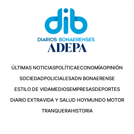
ÚLTIMAS NOTICIAS
POLÍTICA
ECONOMÍA
OPINIÓN
SOCIEDAD
POLICIALES
ADN BONAERENSE
ESTILO DE VIDA
MEDIOS
EMPRESAS
DEPORTES
DIARIO EXTRA
VIDA Y SALUD HOY
MUNDO MOTOR
TRANQUERA
HISTORIA