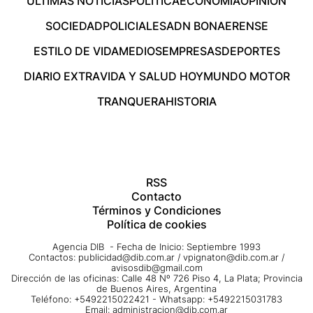
ÚLTIMAS NOTICIAS
POLÍTICA
ECONOMÍA
OPINIÓN
SOCIEDAD
POLICIALES
ADN BONAERENSE
ESTILO DE VIDA
MEDIOS
EMPRESAS
DEPORTES
DIARIO EXTRA
VIDA Y SALUD HOY
MUNDO MOTOR
TRANQUERA
HISTORIA
RSS
Contacto
Términos y Condiciones
Política de cookies
Agencia DIB - Fecha de Inicio: Septiembre 1993
Contactos:
publicidad@dib.com.ar
/
vpignaton@dib.com.ar
/
avisosdib@gmail.com
Dirección de las oficinas: Calle 48 Nº 726 Piso 4, La Plata; Provincia
de Buenos Aires, Argentina
Teléfono: +5492215022421 - Whatsapp: +5492215031783
Email:
administracion@dib.com.ar