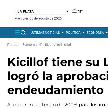
15°
miércoles 05 de agosto de 2026
ÚLTIMAS NOTICIAS
POLÍTICA
ECONOMÍA
Portada
>
Economía
>
Política
>
Axel Kicillof
Kicillof tiene su
logró la aprobac
endeudamiento
Acordaron un techo de 200% para los impu