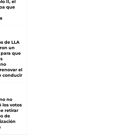
o II, el
pa que
a
s de LLA
ron un
 para que
as
 no
renovar el
e conducir
rno no
 los votos
e retirar
lo de
ización
s