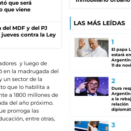
Inmobiliario Urbano
ntó que será
o que viene
LAS MÁS LEÍDAS
 del MDF y del PJ
jueves contra la Ley
El papa 
estará en
Argentina
adores y luego de
11 de no
ogró en la madrugada del
y un sector de la
to que lo habilita a
Dura res
Argentina
te a 1800 millones de
a la reba
euda del año próximo.
relación
diplomát
ue prorroga las
ucación, entre otras,