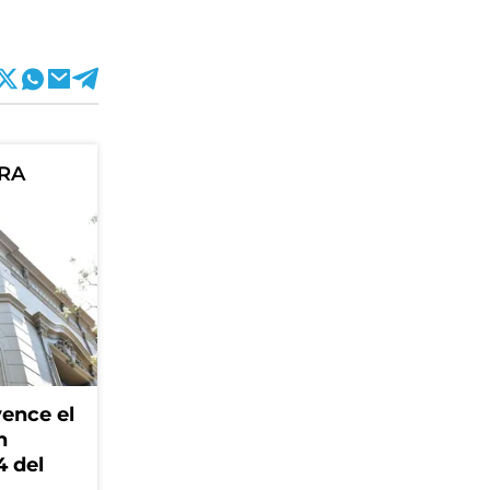
ORA
ence el
n
4 del