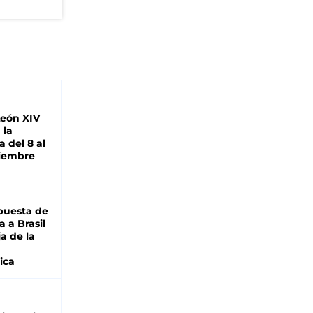
León XIV
 la
 del 8 al
viembre
puesta de
 a Brasil
ja de la
ica