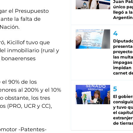
Juan Pabl
único pa
ogar el Presupuesto
llegó a la
Argentin
ante la falta de
Nación.
Diputado
, Kicillof tuvo que
presenta
l inmobiliario (rural y
proyecto
las mult
os bonaerenses
impagas
impidan 
carnet d
e el 90% de los
nores al 200% y el 10%
El gobie
 obstante, los tres
consiguió
os (PRO, UCR y CC),
y tuvo qu
el capítu
extranjer
de tierra
omotor -Patentes-