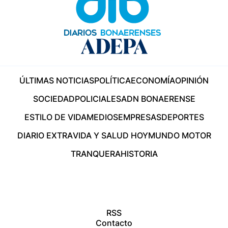
ÚLTIMAS NOTICIAS
POLÍTICA
ECONOMÍA
OPINIÓN
SOCIEDAD
POLICIALES
ADN BONAERENSE
ESTILO DE VIDA
MEDIOS
EMPRESAS
DEPORTES
DIARIO EXTRA
VIDA Y SALUD HOY
MUNDO MOTOR
TRANQUERA
HISTORIA
RSS
Contacto