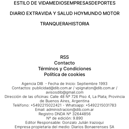
ESTILO DE VIDA
MEDIOS
EMPRESAS
DEPORTES
DIARIO EXTRA
VIDA Y SALUD HOY
MUNDO MOTOR
TRANQUERA
HISTORIA
RSS
Contacto
Términos y Condiciones
Política de cookies
Agencia DIB - Fecha de Inicio: Septiembre 1993
Contactos:
publicidad@dib.com.ar
/
vpignaton@dib.com.ar
/
avisosdib@gmail.com
Dirección de las oficinas: Calle 48 Nº 726 Piso 4, La Plata; Provincia
de Buenos Aires, Argentina
Teléfono: +5492215022421 - Whatsapp: +5492215031783
Email:
administracion@dib.com.ar
Registro DNDA Nº 32644856
Nº de edición: 9.890
Editor Responsable: Gonzalo Julián Irazoqui
Empresa propietaria del medio: Diarios Bonaerenses SA