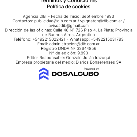
Términos y Condiciones
Política de cookies
Agencia DIB - Fecha de Inicio: Septiembre 1993
Contactos:
publicidad@dib.com.ar
/
vpignaton@dib.com.ar
/
avisosdib@gmail.com
Dirección de las oficinas: Calle 48 Nº 726 Piso 4, La Plata; Provincia
de Buenos Aires, Argentina
Teléfono: +5492215022421 - Whatsapp: +5492215031783
Email:
administracion@dib.com.ar
Registro DNDA Nº 32644856
Nº de edición: 9.890
Editor Responsable: Gonzalo Julián Irazoqui
Empresa propietaria del medio: Diarios Bonaerenses SA