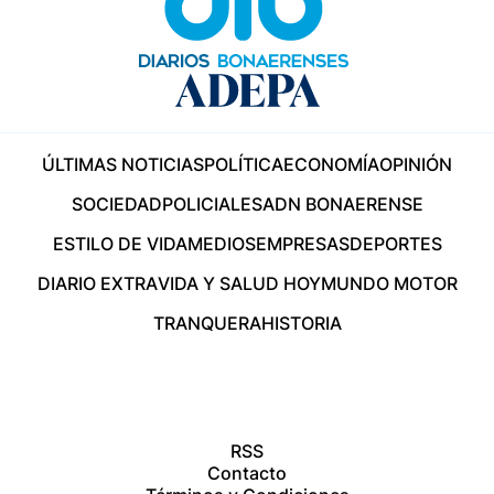
ÚLTIMAS NOTICIAS
POLÍTICA
ECONOMÍA
OPINIÓN
SOCIEDAD
POLICIALES
ADN BONAERENSE
ESTILO DE VIDA
MEDIOS
EMPRESAS
DEPORTES
DIARIO EXTRA
VIDA Y SALUD HOY
MUNDO MOTOR
TRANQUERA
HISTORIA
RSS
Contacto