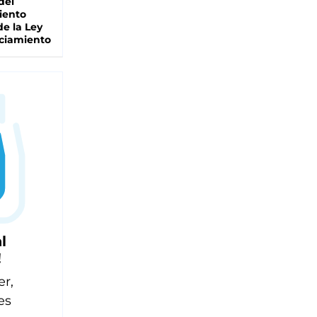
del
iento
de la Ley
ciamiento
l
!
er,
es