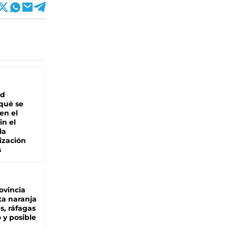
ad
 qué se
en el
in el
la
ización
s
ovincia
ta naranja
as, ráfagas
 y posible