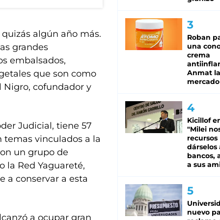
 quizás algún año más.
Roban pa
las grandes
una cono
crema
los embalsados,
antiinfla
vegetales que son como
Anmat la 
mercado
el Nigro, cofundador y
Kicillof e
er Judicial, tiene 57
"Milei no
 temas vinculados a la
recursos
dárselos 
con un grupo de
bancos, a
o la Red Yaguareté,
a sus am
 a conservar a esta
Universi
nuevo pa
alcanzó a ocupar gran