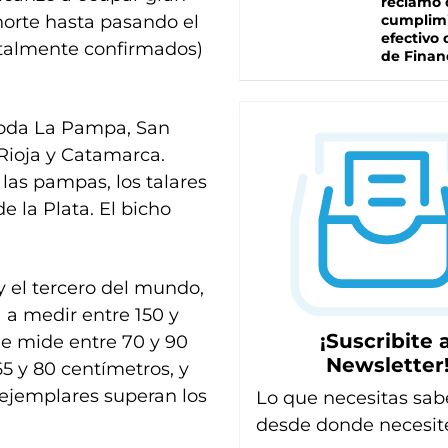
reclamo 
 norte hasta pasando el
cumplim
efectivo 
totalmente confirmados)
de Finan
toda La Pampa, San
Rioja y Catamarca.
 las pampas, los talares
e la Plata. El bicho
y el tercero del mundo,
ga a medir entre 150 y
¡Suscribite a
que mide entre 70 y 90
Newsletter
65 y 80 centímetros, y
 ejemplares superan los
Lo que necesitas sab
desde donde necesit