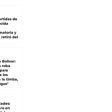
rtidas de
cida
matoria y
retiró del
n Bolívar:
s roba
 para
a los
 la timba,
igos"
dades:
ro en