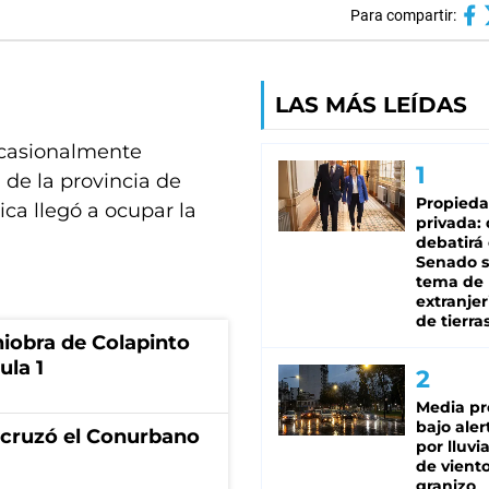
Para compartir:
LAS MÁS LEÍDAS
 ocasionalmente
 de la provincia de
Propied
ica llegó a ocupar la
privada:
debatirá 
Senado s
tema de 
extranjer
de tierra
niobra de Colapinto
ula 1
Media pr
bajo aler
I cruzó el Conurbano
por lluvi
de viento
granizo