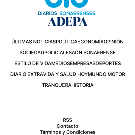
ÚLTIMAS NOTICIAS
POLÍTICA
ECONOMÍA
OPINIÓN
SOCIEDAD
POLICIALES
ADN BONAERENSE
ESTILO DE VIDA
MEDIOS
EMPRESAS
DEPORTES
DIARIO EXTRA
VIDA Y SALUD HOY
MUNDO MOTOR
TRANQUERA
HISTORIA
RSS
Contacto
Términos y Condiciones