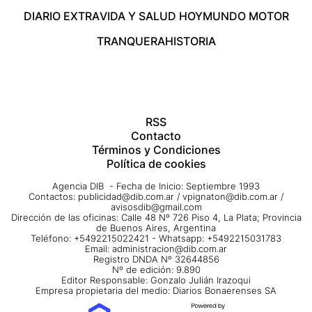
DIARIO EXTRA
VIDA Y SALUD HOY
MUNDO MOTOR
TRANQUERA
HISTORIA
RSS
Contacto
Términos y Condiciones
Política de cookies
Agencia DIB - Fecha de Inicio: Septiembre 1993
Contactos:
publicidad@dib.com.ar
/
vpignaton@dib.com.ar
/
avisosdib@gmail.com
Dirección de las oficinas: Calle 48 Nº 726 Piso 4, La Plata; Provincia
de Buenos Aires, Argentina
Teléfono: +5492215022421 - Whatsapp: +5492215031783
Email:
administracion@dib.com.ar
Registro DNDA Nº 32644856
Nº de edición: 9.890
Editor Responsable: Gonzalo Julián Irazoqui
Empresa propietaria del medio: Diarios Bonaerenses SA