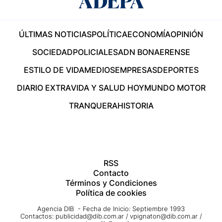
ÚLTIMAS NOTICIAS
POLÍTICA
ECONOMÍA
OPINIÓN
SOCIEDAD
POLICIALES
ADN BONAERENSE
ESTILO DE VIDA
MEDIOS
EMPRESAS
DEPORTES
DIARIO EXTRA
VIDA Y SALUD HOY
MUNDO MOTOR
TRANQUERA
HISTORIA
RSS
Contacto
Términos y Condiciones
Política de cookies
Agencia DIB - Fecha de Inicio: Septiembre 1993
Contactos:
publicidad@dib.com.ar
/
vpignaton@dib.com.ar
/