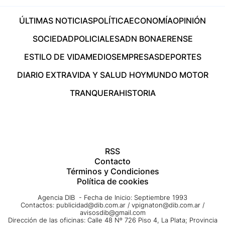
ÚLTIMAS NOTICIAS
POLÍTICA
ECONOMÍA
OPINIÓN
SOCIEDAD
POLICIALES
ADN BONAERENSE
ESTILO DE VIDA
MEDIOS
EMPRESAS
DEPORTES
DIARIO EXTRA
VIDA Y SALUD HOY
MUNDO MOTOR
TRANQUERA
HISTORIA
RSS
Contacto
Términos y Condiciones
Política de cookies
Agencia DIB - Fecha de Inicio: Septiembre 1993
Contactos:
publicidad@dib.com.ar
/
vpignaton@dib.com.ar
/
avisosdib@gmail.com
Dirección de las oficinas: Calle 48 Nº 726 Piso 4, La Plata; Provincia