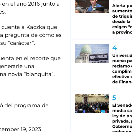
3 en el año 2016 junto a
Alerta po
aumento
es.
de triqui
desde la
 le cuenta a Kaczka que
exigen "c
a provinc
 la pregunta de cómo es
a su “carácter”.
Universi
enta en el recorte que
nuevo pa
generarle una
reclamo 
cumplim
na novia “blanquita”.
efectivo 
de Finan
pó del programa de
El Senad
media sa
ley de p
privada, 
Gobierno
ember 19, 2023
ceder en