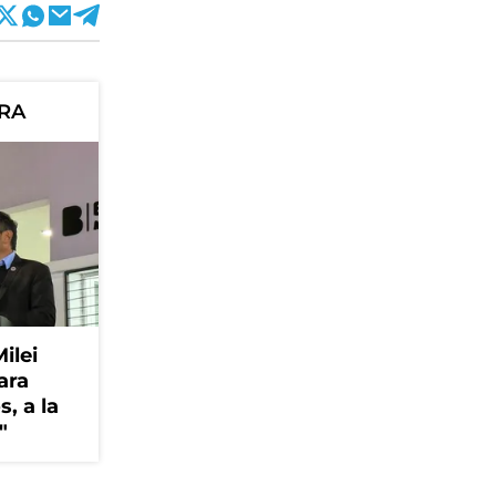
ORA
Milei
ara
, a la
"