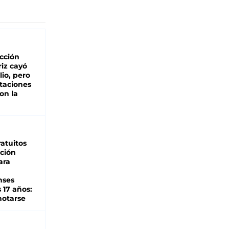
cción
iz cayó
lio, pero
rtaciones
on la
d
atuitos
ción
ara
nses
 17 años:
otarse