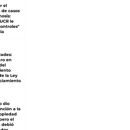
r el
 de casos
nosis:
 UCR le
ontroles"
ia
dades:
ro en
del
iento
de la Ley
ciamiento
o dio
nción a la
ropiedad
pero el
 debió
 dos