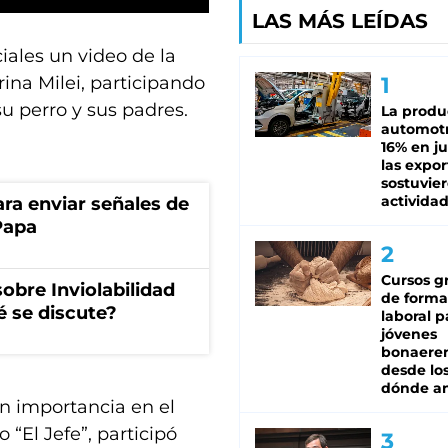
LAS MÁS LEÍDAS
ciales un video de la
rina Milei, participando
u perro y sus padres.
La produ
automotr
16% en ju
las expo
sostuvier
activida
a enviar señales de
Papa
Cursos gr
obre Inviolabilidad
de forma
é se discute?
laboral p
jóvenes
bonaere
desde los
dónde an
an importancia en el
“El Jefe”, participó