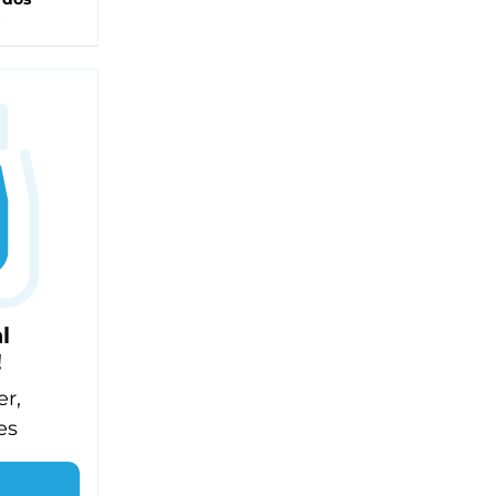
l
!
er,
es