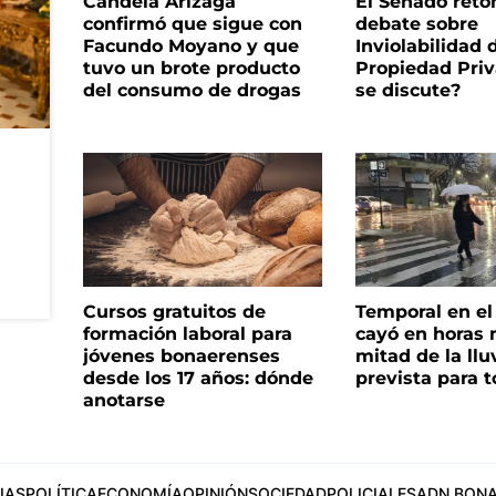
Candela Arizaga
El Senado reto
confirmó que sigue con
debate sobre
Facundo Moyano y que
Inviolabilidad 
tuvo un brote producto
Propiedad Priv
del consumo de drogas
se discute?
Cursos gratuitos de
Temporal en e
formación laboral para
cayó en horas 
jóvenes bonaerenses
mitad de la llu
desde los 17 años: dónde
prevista para 
anotarse
IAS
POLÍTICA
ECONOMÍA
OPINIÓN
SOCIEDAD
POLICIALES
ADN BONA