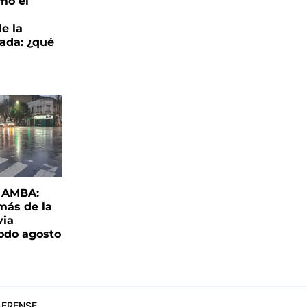
mó el
de la
ada: ¿qué
l AMBA:
más de la
via
todo agosto
ERENSE