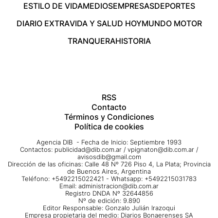
ESTILO DE VIDA
MEDIOS
EMPRESAS
DEPORTES
DIARIO EXTRA
VIDA Y SALUD HOY
MUNDO MOTOR
TRANQUERA
HISTORIA
RSS
Contacto
Términos y Condiciones
Política de cookies
Agencia DIB - Fecha de Inicio: Septiembre 1993
Contactos:
publicidad@dib.com.ar
/
vpignaton@dib.com.ar
/
avisosdib@gmail.com
Dirección de las oficinas: Calle 48 Nº 726 Piso 4, La Plata; Provincia
de Buenos Aires, Argentina
Teléfono: +5492215022421 - Whatsapp: +5492215031783
Email:
administracion@dib.com.ar
Registro DNDA Nº 32644856
Nº de edición: 9.890
Editor Responsable: Gonzalo Julián Irazoqui
Empresa propietaria del medio: Diarios Bonaerenses SA