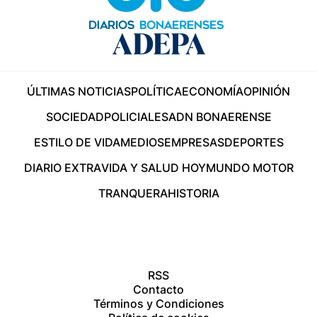
ÚLTIMAS NOTICIAS
POLÍTICA
ECONOMÍA
OPINIÓN
SOCIEDAD
POLICIALES
ADN BONAERENSE
ESTILO DE VIDA
MEDIOS
EMPRESAS
DEPORTES
DIARIO EXTRA
VIDA Y SALUD HOY
MUNDO MOTOR
TRANQUERA
HISTORIA
RSS
Contacto
Términos y Condiciones