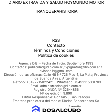
DIARIO EXTRA
VIDA Y SALUD HOY
MUNDO MOTOR
TRANQUERA
HISTORIA
RSS
Contacto
Términos y Condiciones
Política de cookies
Agencia DIB - Fecha de Inicio: Septiembre 1993
Contactos:
publicidad@dib.com.ar
/
vpignaton@dib.com.ar
/
avisosdib@gmail.com
Dirección de las oficinas: Calle 48 Nº 726 Piso 4, La Plata; Provincia
de Buenos Aires, Argentina
Teléfono: +5492215022421 - Whatsapp: +5492215031783
Email:
administracion@dib.com.ar
Registro DNDA Nº 32644856
Nº de edición: 9.890
Editor Responsable: Gonzalo Julián Irazoqui
Empresa propietaria del medio: Diarios Bonaerenses SA