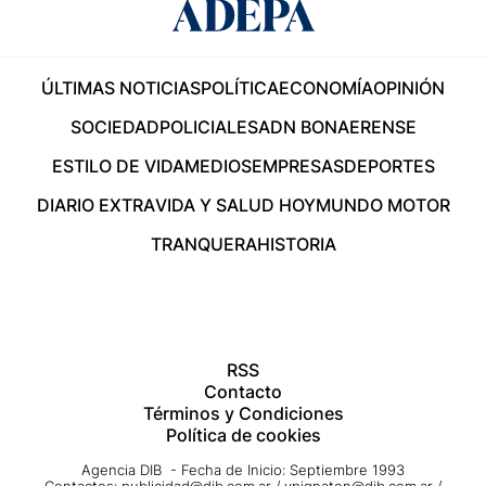
ÚLTIMAS NOTICIAS
POLÍTICA
ECONOMÍA
OPINIÓN
SOCIEDAD
POLICIALES
ADN BONAERENSE
ESTILO DE VIDA
MEDIOS
EMPRESAS
DEPORTES
DIARIO EXTRA
VIDA Y SALUD HOY
MUNDO MOTOR
TRANQUERA
HISTORIA
RSS
Contacto
Términos y Condiciones
Política de cookies
Agencia DIB - Fecha de Inicio: Septiembre 1993
Contactos:
publicidad@dib.com.ar
/
vpignaton@dib.com.ar
/