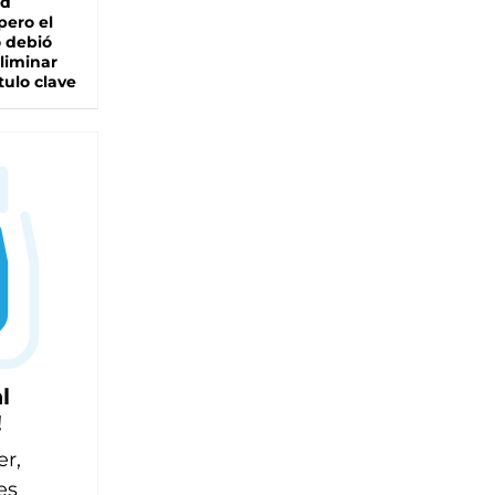
ad
pero el
 debió
liminar
tulo clave
l
!
er,
es