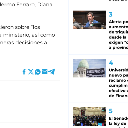
illermo Ferraro, Diana
Alerta po
ieron sobre “los
aumento
de triqui
a ministerio, así como
desde la
imeras decisiones a
exigen "c
a provinc
Universi
nuevo pa
reclamo 
cumplim
efectivo 
de Finan
El Senad
la ley de