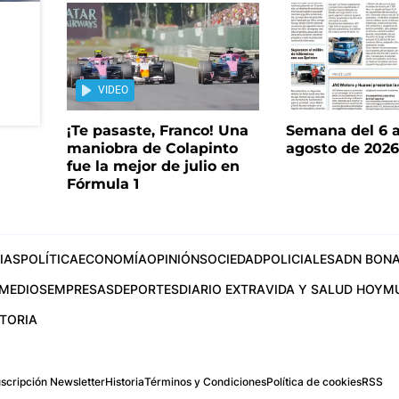
VIDEO
¡Te pasaste, Franco! Una
Semana del 6 a
maniobra de Colapinto
agosto de 202
fue la mejor de julio en
Fórmula 1
IAS
POLÍTICA
ECONOMÍA
OPINIÓN
SOCIEDAD
POLICIALES
ADN BONA
MEDIOS
EMPRESAS
DEPORTES
DIARIO EXTRA
VIDA Y SALUD HOY
M
STORIA
scripción Newsletter
Historia
Términos y Condiciones
Política de cookies
RSS