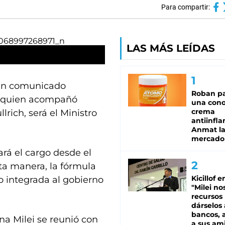
Para compartir:
LAS MÁS LEÍDAS
 un comunicado
Roban pa
i, quien acompañó
una cono
crema
rich, será el Ministro
antiinfla
Anmat la 
mercado
ará el cargo desde el
ta manera, la fórmula
Kicillof e
 integrada al gobierno
"Milei no
recursos
dárselos 
bancos, a
a Milei se reunió con
a sus am