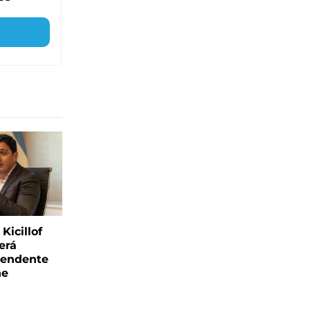
Kicillof
erá
tendente
ne