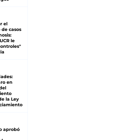
r el
 de casos
nosis:
 UCR le
ontroles"
ia
dades:
ro en
del
iento
de la Ley
ciamiento
o aprobó