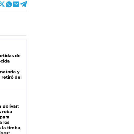
rtidas de
cida
matoria y
retiró del
n Bolívar:
s roba
 para
a los
 la timba,
igos"