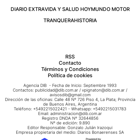
DIARIO EXTRA
VIDA Y SALUD HOY
MUNDO MOTOR
TRANQUERA
HISTORIA
RSS
Contacto
Términos y Condiciones
Política de cookies
Agencia DIB - Fecha de Inicio: Septiembre 1993
Contactos:
publicidad@dib.com.ar
/
vpignaton@dib.com.ar
/
avisosdib@gmail.com
Dirección de las oficinas: Calle 48 Nº 726 Piso 4, La Plata; Provincia
de Buenos Aires, Argentina
Teléfono: +5492215022421 - Whatsapp: +5492215031783
Email:
administracion@dib.com.ar
Registro DNDA Nº 32644856
Nº de edición: 9.890
Editor Responsable: Gonzalo Julián Irazoqui
Empresa propietaria del medio: Diarios Bonaerenses SA