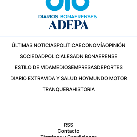
ÚLTIMAS NOTICIAS
POLÍTICA
ECONOMÍA
OPINIÓN
SOCIEDAD
POLICIALES
ADN BONAERENSE
ESTILO DE VIDA
MEDIOS
EMPRESAS
DEPORTES
DIARIO EXTRA
VIDA Y SALUD HOY
MUNDO MOTOR
TRANQUERA
HISTORIA
RSS
Contacto
Términos y Condiciones