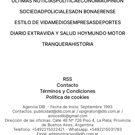
ÚLTIMAS NOTICIAS
POLÍTICA
ECONOMÍA
OPINIÓN
SOCIEDAD
POLICIALES
ADN BONAERENSE
ESTILO DE VIDA
MEDIOS
EMPRESAS
DEPORTES
DIARIO EXTRA
VIDA Y SALUD HOY
MUNDO MOTOR
TRANQUERA
HISTORIA
RSS
Contacto
Términos y Condiciones
Política de cookies
Agencia DIB - Fecha de Inicio: Septiembre 1993
Contactos:
publicidad@dib.com.ar
/
vpignaton@dib.com.ar
/
avisosdib@gmail.com
Dirección de las oficinas: Calle 48 Nº 726 Piso 4, La Plata; Provincia
de Buenos Aires, Argentina
Teléfono: +5492215022421 - Whatsapp: +5492215031783
Email:
administracion@dib.com.ar