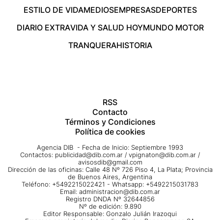
ESTILO DE VIDA
MEDIOS
EMPRESAS
DEPORTES
DIARIO EXTRA
VIDA Y SALUD HOY
MUNDO MOTOR
TRANQUERA
HISTORIA
RSS
Contacto
Términos y Condiciones
Política de cookies
Agencia DIB - Fecha de Inicio: Septiembre 1993
Contactos:
publicidad@dib.com.ar
/
vpignaton@dib.com.ar
/
avisosdib@gmail.com
Dirección de las oficinas: Calle 48 Nº 726 Piso 4, La Plata; Provincia
de Buenos Aires, Argentina
Teléfono: +5492215022421 - Whatsapp: +5492215031783
Email:
administracion@dib.com.ar
Registro DNDA Nº 32644856
Nº de edición: 9.890
Editor Responsable: Gonzalo Julián Irazoqui