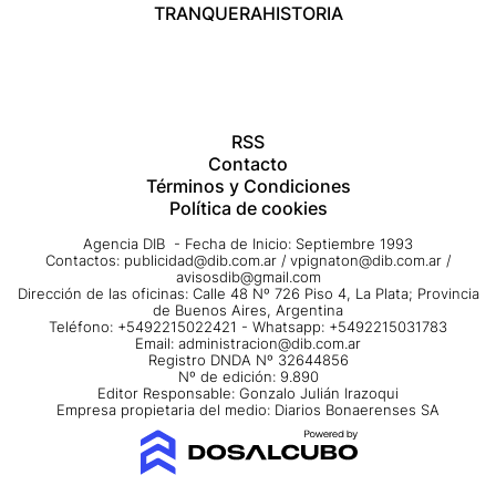
TRANQUERA
HISTORIA
RSS
Contacto
Términos y Condiciones
Política de cookies
Agencia DIB - Fecha de Inicio: Septiembre 1993
Contactos:
publicidad@dib.com.ar
/
vpignaton@dib.com.ar
/
avisosdib@gmail.com
Dirección de las oficinas: Calle 48 Nº 726 Piso 4, La Plata; Provincia
de Buenos Aires, Argentina
Teléfono: +5492215022421 - Whatsapp: +5492215031783
Email:
administracion@dib.com.ar
Registro DNDA Nº 32644856
Nº de edición: 9.890
Editor Responsable: Gonzalo Julián Irazoqui
Empresa propietaria del medio: Diarios Bonaerenses SA