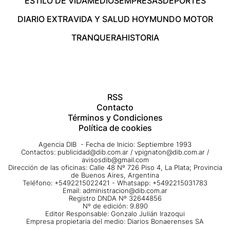
ESTILO DE VIDA
MEDIOS
EMPRESAS
DEPORTES
DIARIO EXTRA
VIDA Y SALUD HOY
MUNDO MOTOR
TRANQUERA
HISTORIA
RSS
Contacto
Términos y Condiciones
Política de cookies
Agencia DIB - Fecha de Inicio: Septiembre 1993
Contactos:
publicidad@dib.com.ar
/
vpignaton@dib.com.ar
/
avisosdib@gmail.com
Dirección de las oficinas: Calle 48 Nº 726 Piso 4, La Plata; Provincia
de Buenos Aires, Argentina
Teléfono: +5492215022421 - Whatsapp: +5492215031783
Email:
administracion@dib.com.ar
Registro DNDA Nº 32644856
Nº de edición: 9.890
Editor Responsable: Gonzalo Julián Irazoqui
Empresa propietaria del medio: Diarios Bonaerenses SA