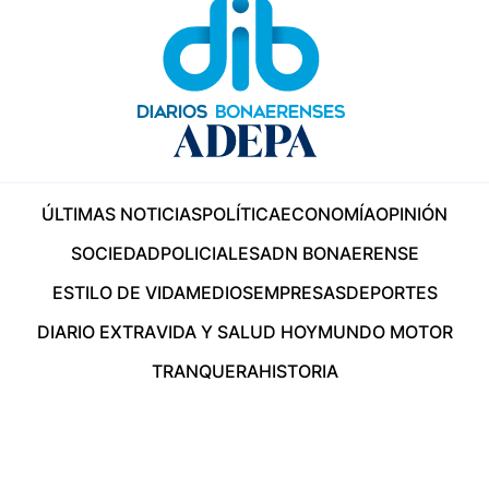
ÚLTIMAS NOTICIAS
POLÍTICA
ECONOMÍA
OPINIÓN
SOCIEDAD
POLICIALES
ADN BONAERENSE
ESTILO DE VIDA
MEDIOS
EMPRESAS
DEPORTES
DIARIO EXTRA
VIDA Y SALUD HOY
MUNDO MOTOR
TRANQUERA
HISTORIA