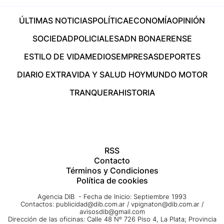
ÚLTIMAS NOTICIAS
POLÍTICA
ECONOMÍA
OPINIÓN
SOCIEDAD
POLICIALES
ADN BONAERENSE
ESTILO DE VIDA
MEDIOS
EMPRESAS
DEPORTES
DIARIO EXTRA
VIDA Y SALUD HOY
MUNDO MOTOR
TRANQUERA
HISTORIA
RSS
Contacto
Términos y Condiciones
Política de cookies
Agencia DIB - Fecha de Inicio: Septiembre 1993
Contactos:
publicidad@dib.com.ar
/
vpignaton@dib.com.ar
/
avisosdib@gmail.com
Dirección de las oficinas: Calle 48 Nº 726 Piso 4, La Plata; Provincia