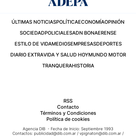
ÚLTIMAS NOTICIAS
POLÍTICA
ECONOMÍA
OPINIÓN
SOCIEDAD
POLICIALES
ADN BONAERENSE
ESTILO DE VIDA
MEDIOS
EMPRESAS
DEPORTES
DIARIO EXTRA
VIDA Y SALUD HOY
MUNDO MOTOR
TRANQUERA
HISTORIA
RSS
Contacto
Términos y Condiciones
Política de cookies
Agencia DIB - Fecha de Inicio: Septiembre 1993
Contactos:
publicidad@dib.com.ar
/
vpignaton@dib.com.ar
/