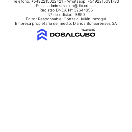
Teléfono: +5492215022421 - Whatsapp: +5492215031783
Email:
administracion@dib.com.ar
Registro DNDA Nº 32644856
Nº de edición: 9.890
Editor Responsable: Gonzalo Julián Irazoqui
Empresa propietaria del medio: Diarios Bonaerenses SA