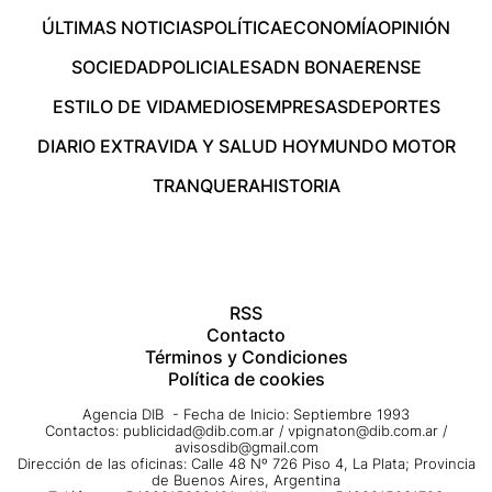
ÚLTIMAS NOTICIAS
POLÍTICA
ECONOMÍA
OPINIÓN
SOCIEDAD
POLICIALES
ADN BONAERENSE
ESTILO DE VIDA
MEDIOS
EMPRESAS
DEPORTES
DIARIO EXTRA
VIDA Y SALUD HOY
MUNDO MOTOR
TRANQUERA
HISTORIA
RSS
Contacto
Términos y Condiciones
Política de cookies
Agencia DIB - Fecha de Inicio: Septiembre 1993
Contactos:
publicidad@dib.com.ar
/
vpignaton@dib.com.ar
/
avisosdib@gmail.com
Dirección de las oficinas: Calle 48 Nº 726 Piso 4, La Plata; Provincia
de Buenos Aires, Argentina