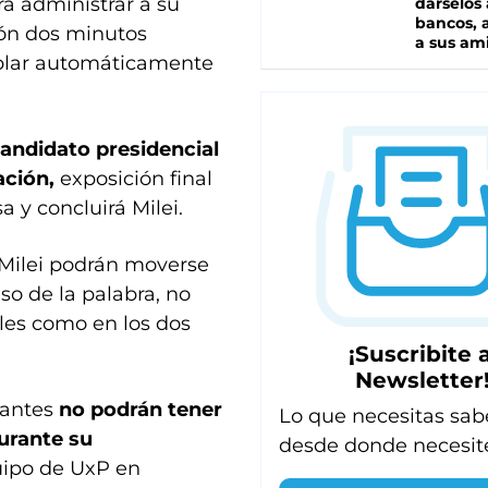
ra administrar a su
dárselos 
bancos, a
ión dos minutos
a sus am
ablar automáticamente
andidato presidencial
ación,
exposición final
 y concluirá Milei.
 Milei podrán moverse
o de la palabra, no
les como en los dos
¡Suscribite a
Newsletter
cantes
no podrán tener
Lo que necesitas sab
urante su
desde donde necesit
uipo de UxP en