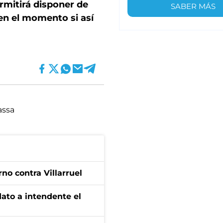
ermitirá disponer de
SABER MÁS
en el momento si así
assa
no contra Villarruel
dato a intendente el