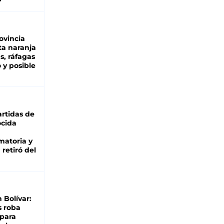
ovincia
ta naranja
as, ráfagas
 y posible
rtidas de
cida
matoria y
retiró del
n Bolívar:
s roba
 para