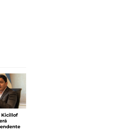
Kicillof
erá
tendente