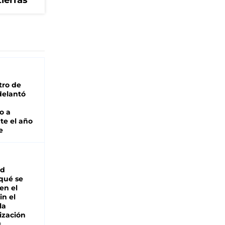
tierras
tro de
adelantó
o a
te el año
e
ad
 qué se
en el
in el
la
ización
s