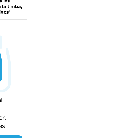
a los
 la timba,
igos"
l
!
er,
es