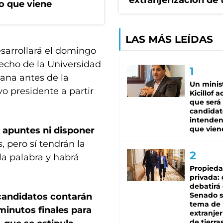
extranjerización de 
o que viene
LAS MÁS LEÍDAS
desarrollará el domingo
recho de la Universidad
ana antes de la
Un minis
o presidente a partir
Kicillof 
que será
candidat
intenden
que vien
 apuntes ni disponer
, pero sí tendrán la
a palabra y habrá
Propied
privada:
debatirá 
Senado s
andidatos contarán
tema de 
minutos finales para
extranjer
de tierra