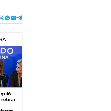
ORA
iguió
retirar