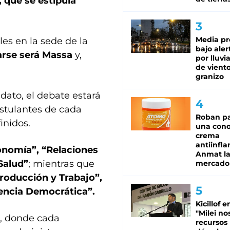
, que se estipula
Media pr
les en la sede de la
bajo aler
arse será Massa
y,
por lluvi
de viento
granizo
dato, el debate estará
ostulantes de cada
Roban pa
inidos.
una cono
crema
antiinfla
nomía”, “Relaciones
Anmat la 
Salud”
; mientras que
mercado
roducción y Trabajo”,
ncia Democrática”.
Kicillof e
"Milei no
, donde cada
recursos