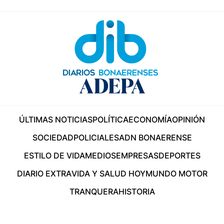
ÚLTIMAS NOTICIAS
POLÍTICA
ECONOMÍA
OPINIÓN
SOCIEDAD
POLICIALES
ADN BONAERENSE
ESTILO DE VIDA
MEDIOS
EMPRESAS
DEPORTES
DIARIO EXTRA
VIDA Y SALUD HOY
MUNDO MOTOR
TRANQUERA
HISTORIA