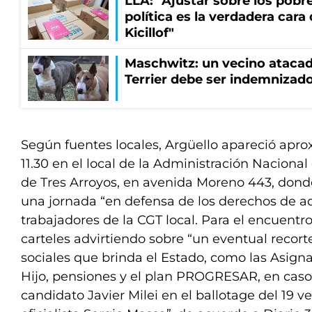
LLA: "Ajustar sobre los pobre
política es la verdadera cara
Kicillof"
Maschwitz: un vecino atacad
Terrier debe ser indemnizado
Según fuentes locales, Argüello apareció apr
11.30 en el local de la Administración Nacional
de Tres Arroyos, en avenida Moreno 443, dond
una jornada “en defensa de los derechos de a
trabajadores de la CGT local. Para el encuentr
carteles advirtiendo sobre “un eventual recort
sociales que brinda el Estado, como las Asign
Hijo, pensiones y el plan PROGRESAR, en caso
candidato Javier Milei en el ballotage del 19 ve