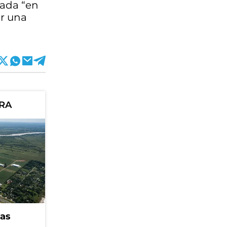
nada “en
ar una
ORA
eas