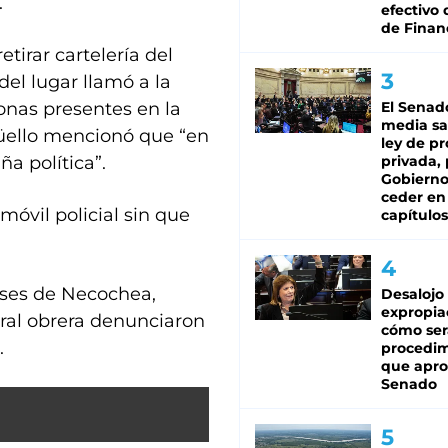
.
efectivo 
de Finan
tirar cartelería del
del lugar llamó a la
onas presentes en la
El Senad
media sa
üello mencionó que “en
ley de p
a política”.
privada, 
Gobierno
ceder en
 móvil policial sin que
capítulos
nses de Necochea,
Desalojo
expropia
ral obrera denunciaron
cómo ser
.
procedi
que apro
Senado