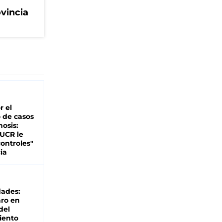
ovincia
r el
 de casos
nosis:
 UCR le
ontroles"
ia
dades:
ro en
del
iento