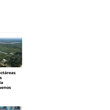
ectáreas
s
la
uenos