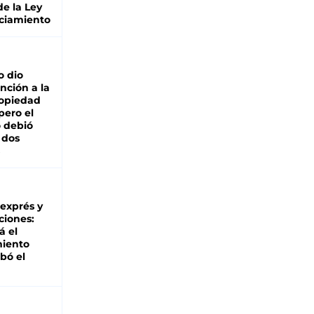
de la Ley
ciamiento
o dio
nción a la
ropiedad
pero el
 debió
 dos
 exprés y
ciones:
á el
miento
bó el