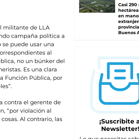
Casi 290 
hectárea
en mano
extranjer
l militante de LLA
provinci
Buenos A
endo campaña política a
no se puede usar una
 correspondientes al
blica, no un búnker del
neristas. Es una clara
 la Función Pública, por
les”.
 contra el gerente de
, “por violación al
cosas. Al contrario, las
¡Suscribite a
Newsletter
Lo que necesitas sab