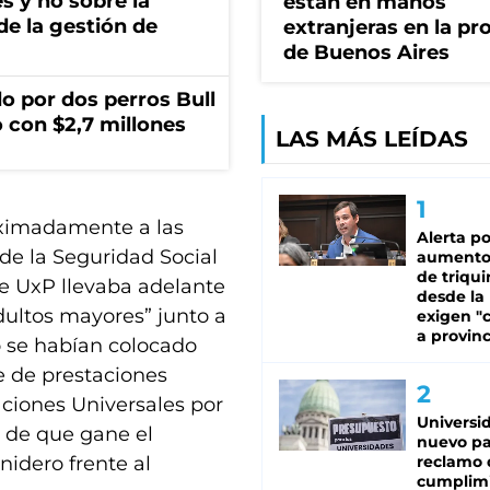
s y no sobre la
están en manos
 de la gestión de
extranjeras en la pr
de Buenos Aires
o por dos perros Bull
 con $2,7 millones
LAS MÁS LEÍDAS
oximadamente a las
Alerta po
 de la Seguridad Social
aumento
de triqui
e UxP llevaba adelante
desde la
dultos mayores” junto a
exigen "c
a provinc
o se habían colocado
e de prestaciones
aciones Universales por
Universi
 de que gane el
nuevo pa
nidero frente al
reclamo 
cumplim