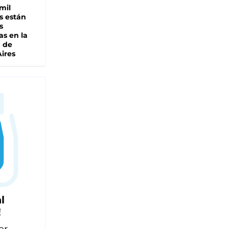
mil
s están
s
as en la
a de
ires
l
!
er,