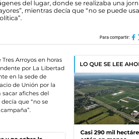
mágenes del lugar, donde se realizaba una jor
ayores”, mientras decía que “no se puede us
lítica”.
Para compartir:
e Tres Arroyos en horas
LO QUE SE LEE AH
ndente por La Libertad
nte en la sede de
acio de Unión por la
 sacar afiches del
 decía que “no se
r campaña”.
Casi 290 mil hectár