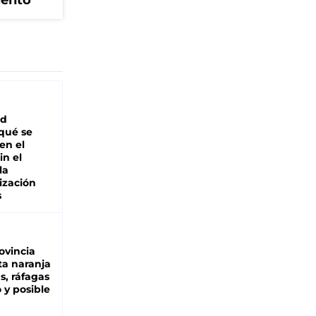
iento
ad
 qué se
en el
in el
la
ización
s
ovincia
ta naranja
as, ráfagas
 y posible