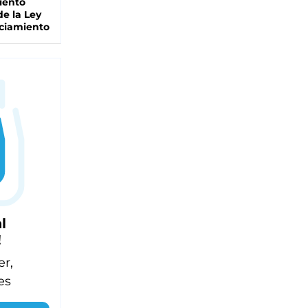
iento
de la Ley
ciamiento
l
!
er,
es