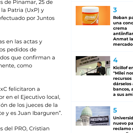
as de Pinamar, 25 de
la Patria (UxP) y
efectuado por Juntos
Roban pa
una cono
crema
antiinfla
Anmat la 
s en las actas y
mercado
 los pedidos de
tados que confirman a
amente, como
Kicillof e
"Milei no
recursos
dárselos 
xC felicitaron a
bancos, a
a sus am
 en el Ejecutivo local,
ión de los jueces de la
e y es Juan Ibarguren”.
Universi
nuevo pa
s del PRO, Cristian
reclamo 