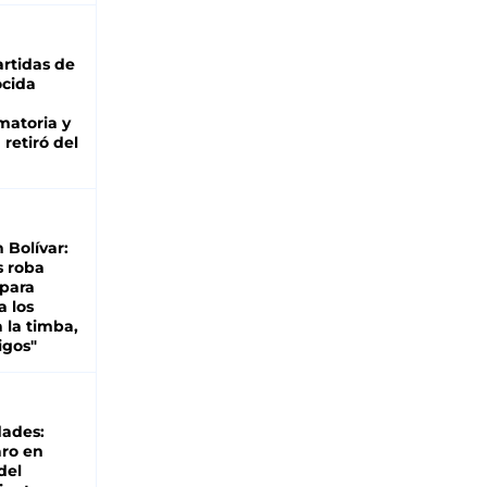
rtidas de
cida
matoria y
retiró del
n Bolívar:
s roba
 para
a los
 la timba,
igos"
dades:
ro en
del