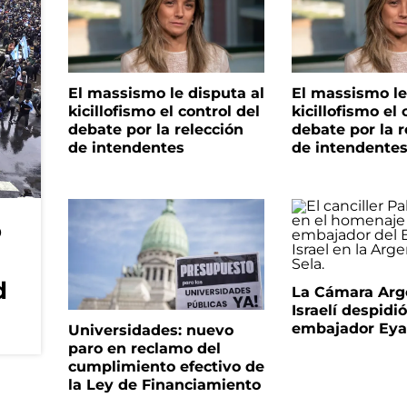
El massismo le disputa al
El massismo le
kicillofismo el control del
kicillofismo el 
debate por la relección
debate por la r
de intendentes
de intendente
o
d
La Cámara Arg
Israelí despidió
embajador Eyal
Universidades: nuevo
paro en reclamo del
cumplimiento efectivo de
la Ley de Financiamiento