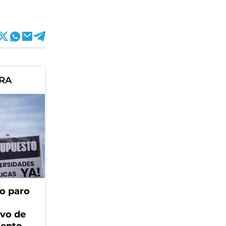
ORA
o paro
ivo de