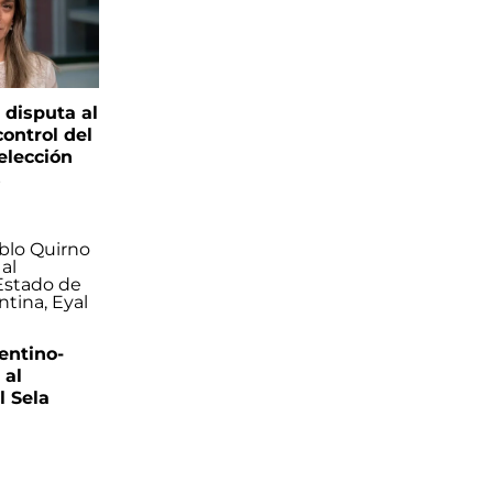
 disputa al
control del
elección
s
entino-
 al
 Sela