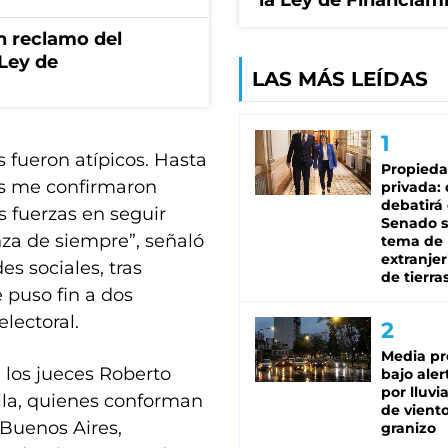
la Ley de Financiam
n reclamo del
 Ley de
LAS MÁS LEÍDAS
s fueron atípicos. Hasta
Propied
les me confirmaron
privada:
debatirá 
 fuerzas en seguir
Senado s
za de siempre”, señaló
tema de 
extranjer
s sociales, tras
de tierra
 puso fin a dos
lectoral.
Media pr
, los jueces Roberto
bajo aler
por lluvi
lla, quienes conforman
de viento
 Buenos Aires,
granizo