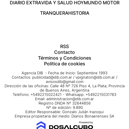
DIARIO EXTRA
VIDA Y SALUD HOY
MUNDO MOTOR
TRANQUERA
HISTORIA
RSS
Contacto
Términos y Condiciones
Política de cookies
Agencia DIB - Fecha de Inicio: Septiembre 1993
Contactos:
publicidad@dib.com.ar
/
vpignaton@dib.com.ar
/
avisosdib@gmail.com
Dirección de las oficinas: Calle 48 Nº 726 Piso 4, La Plata; Provincia
de Buenos Aires, Argentina
Teléfono: +5492215022421 - Whatsapp: +5492215031783
Email:
administracion@dib.com.ar
Registro DNDA Nº 32644856
Nº de edición: 9.890
Editor Responsable: Gonzalo Julián Irazoqui
Empresa propietaria del medio: Diarios Bonaerenses SA